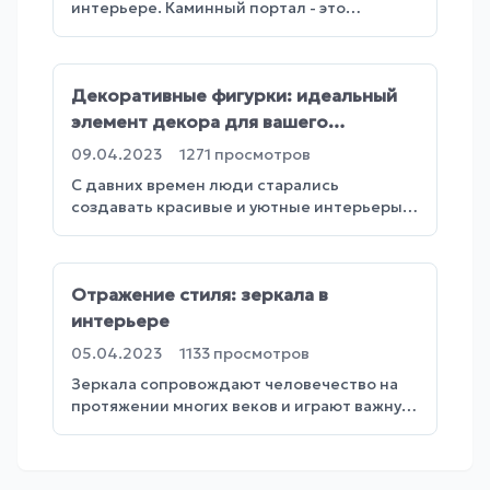
интерьере. Каминный портал - это
элегантный и привлекательны
...
Декоративные фигурки: идеальный
элемент декора для вашего
интерьера
09.04.2023
1271
просмотров
С давних времен люди старались
создавать красивые и уютные интерьеры в
своих домах. Одним из способо
...
Отражение стиля: зеркала в
интерьере
05.04.2023
1133
просмотров
Зеркала сопровождают человечество на
протяжении многих веков и играют важную
роль в культуре и искус
...