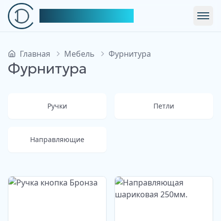
Симфония Декора
Откр
Главная
Мебель
Фурнитура
Фурнитура
Ручки
Петли
Направляющие
Изображение недоступно