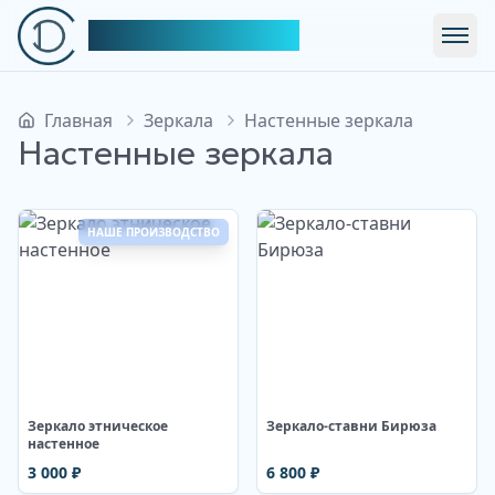
Симфония Декора
Откр
Главная
Зеркала
Настенные зеркала
Настенные зеркала
НАШЕ ПРОИЗВОДСТВО
Изображение недоступно
Изображение недоступно
Зеркало этническое
Зеркало-ставни Бирюза
настенное
3 000
₽
6 800
₽