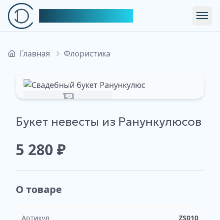
Симфония Декора
Откр
Главная
Флористика
Изображение недоступно
Букет невесты из Ранункулюсов
5 280
₽
О товаре
Артикул
ZS010