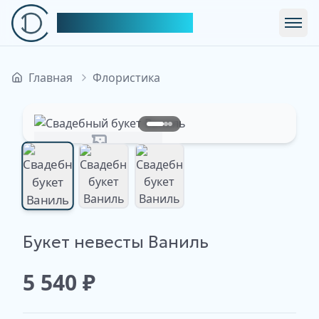
Симфония Декора
Откр
Главная
Флористика
Изображение недоступно
Букет невесты Ваниль
Изображение
Изображение
Изображение
недоступно
недоступно
недоступно
5 540
₽