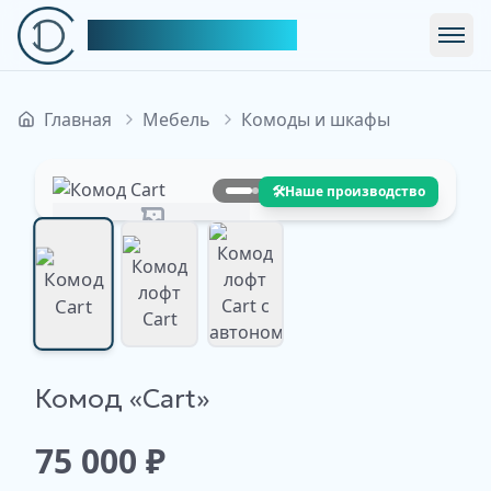
Симфония Декора
Откр
Главная
Мебель
Комоды и шкафы
🛠️
Наше производство
Изображение недоступно
Изображение
Изображение
Комод «Cart»
Изображение
недоступно
недоступно
недоступно
75 000
₽