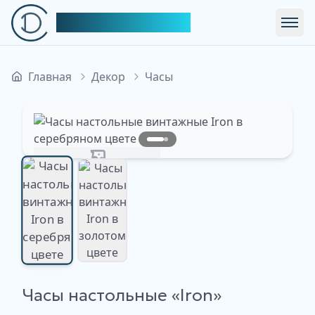
Симфония Декора
Откр
Главная
Декор
Часы
Изображение недоступно
Часы настольные «Iron»
Изображение
Изображение
недоступно
недоступно