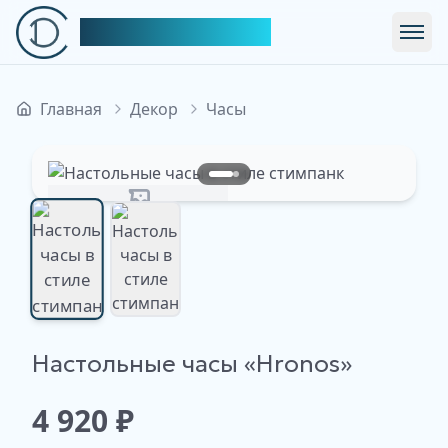
Симфония Декора
Откр
Главная
Декор
Часы
Изображение недоступно
Настольные часы «Hronos»
Изображение
Изображение
недоступно
недоступно
4 920
₽