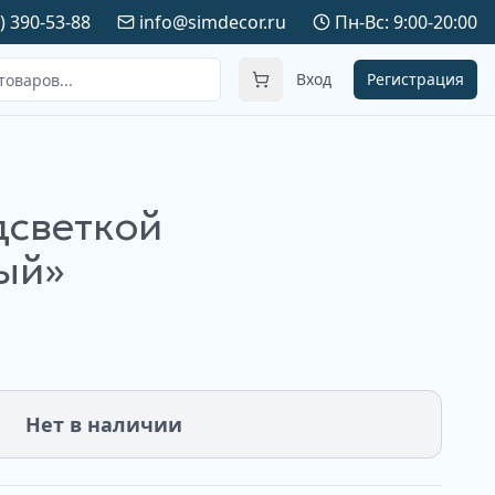
) 390-53-88
info@simdecor.ru
Пн-Вс: 9:00-20:00
Вход
Регистрация
дсветкой
ый»
Нет в наличии