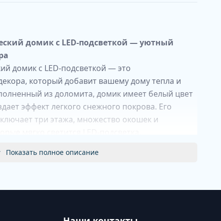
ский домик с LED-подсветкой — уютный
ра
й домик с LED-подсветкой — это
екора, который добавит вашему дому тепла и
полненный из доломита, домик имеет белый цвет
здает эффект легкого снежного покрова. Его
включает три этажа, множество окошек и
орые мягко светится LED-подсветка.
Показать полное описание
казочного зимнего жилища. Его белый цвет и
ь создают ощущение уюта и праздника.
чное окно добавляют детализации, а встроенная
щает пространство, создавая атмосферу тепла и
Наши контакты