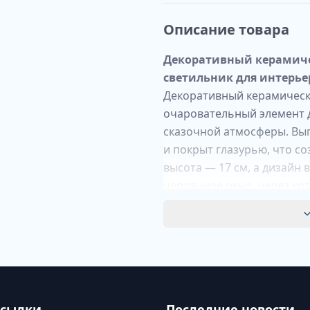
Описание товара
Декоративный керамиче
светильник для интерье
Декоративный керамически
очаровательный элемент д
сказочной атмосферы. Вы
и покрыт глазурью, что со
высота — 17 см, а дизайн 
чердачное окно, через кот
Дизайн и особенности
Домик выполнен в стиле с
глазурованная поверхност
Множество окошек и черда
LED-подсветка мягко осве
комфорта.
ссылки
Последние новости