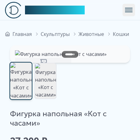
Симфония Декора
Откр
Главная
Скульптуры
Животные
Кошки
Изображение недоступно
Фигурка напольная «Кот с
Изображение
Изображение
недоступно
часами»
недоступно