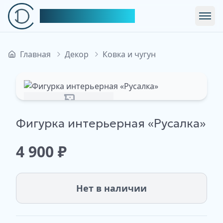
Симфония Декора
Откр
Главная
Декор
Ковка и чугун
Изображение недоступно
Фигурка интерьерная «Русалка»
4 900
₽
Нет в наличии