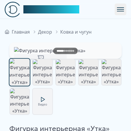
Симфония Декора
Откр
Главная
Декор
Ковка и чугун
Изображение недоступно
Изображение
Изображение
Изображение
Изображение
Изображение
Видео
недоступно
недоступно
недоступно
недоступно
недоступно
Фигурка интерьерная «Утка»
Изображение