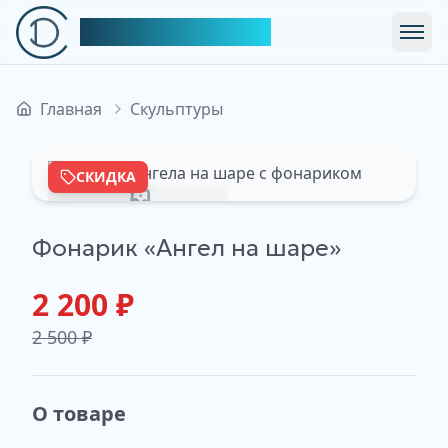
Симфония Декора
Откр
Главная
Скульптуры
СКИДКА
Изображение недоступно
Фонарик «Ангел на шаре»
2 200
₽
2 500
₽
О товаре