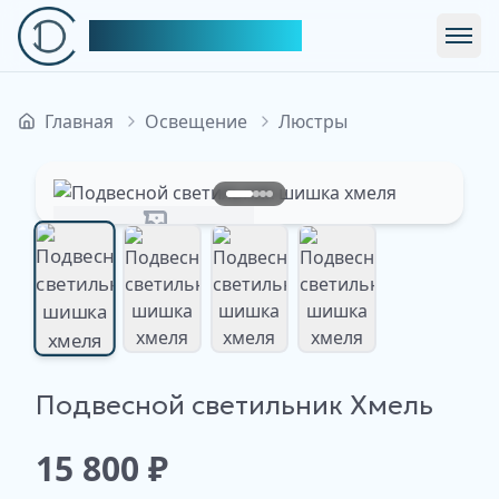
Симфония Декора
Откр
Главная
Освещение
Люстры
Изображение недоступно
Подвесной светильник Хмель
Изображение
Изображение
Изображение
Изображение
недоступно
недоступно
недоступно
недоступно
15 800
₽