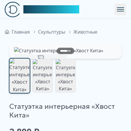
Симфония Декора
Откр
Главная
Скульптуры
Животные
Изображение недоступно
Статуэтка интерьерная «Хвост
Изображение
Изображение
Изображение
недоступно
недоступно
Кита»
недоступно