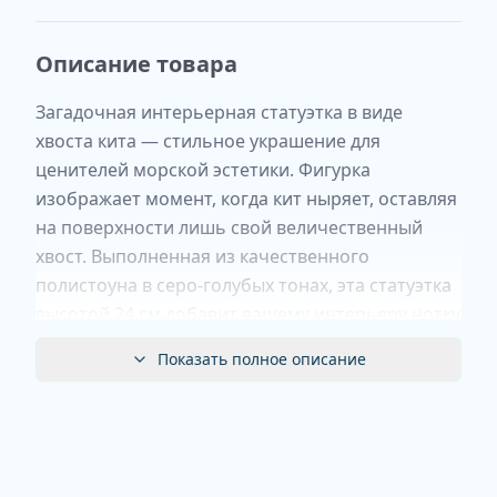
Описание товара
Загадочная интерьерная статуэтка в виде
хвоста кита — стильное украшение для
ценителей морской эстетики. Фигурка
изображает момент, когда кит ныряет, оставляя
на поверхности лишь свой величественный
хвост. Выполненная из качественного
полистоуна в серо-голубых тонах, эта статуэтка
высотой 24 см добавит вашему интерьеру нотку
морской романтики и природной гармонии.
Показать полное описание
Особенности:
✔
Материал:
прочный и долговечный
полистоун
✔
Цвет:
серо-голубой, напоминающий морскую
гладь