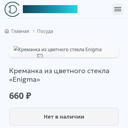
Симфония Декора
Откр
Главная
Посуда
Изображение недоступно
Креманка из цветного стекла
«Enigma»
660
₽
Нет в наличии