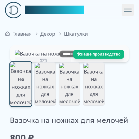
Симфония Декора
Откр
Главная
Декор
Шкатулки
🛠️
Наше производство
Изображение недоступно
Вазочка на ножках для мелочей
Изображение
Изображение
Изображение
Изображение
недоступно
недоступно
недоступно
недоступно
800
₽