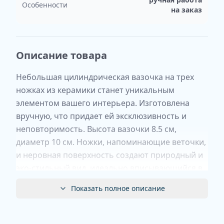
Особенности
на заказ
Описание товара
Небольшая цилиндрическая вазочка на трех
ножках из керамики станет уникальным
элементом вашего интерьера. Изготовлена
вручную, что придает ей эксклюзивность и
неповторимость. Высота вазочки 8.5 см,
диаметр 10 см. Ножки, напоминающие веточки,
и неровная поверхность создают природный и
эко-стильный вид, идеально вписывающийся в
современные тенденции дизайна. Такая вазочка
Показать полное описание
может служить не только декоративным
элементом, но и практичным аксессуаром для
хранения мелочей или в качестве горшочка для