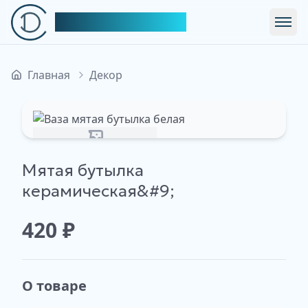
Симфония Декора
Откр
Главная
Декор
Изображение недоступно
Мятая бутылка
керамическая&#9;
420
₽
О товаре