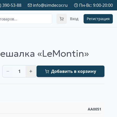
) 390-53-88
info@simdecor.ru
Пн-Вс: 9:00-20:00
Вход
Регистрация
вешалка «LeMontin»
1
Добавить в корзину
AA0051