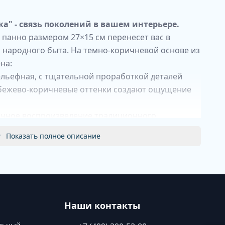
а" - связь поколений в вашем интерьере.
 панно размером 27×15 см перенесет вас в
 народного быта. На темно-коричневой основе из
на:
ельефная, с тщательной проработкой деталей
 бежево-коричневые оттенки создают ощущение
точное воспроизведение традиционного
Показать полное описание
ая древесина и керамическая поверхность
нно:
одного искусства
лорита
в интерьер
ален для небольших пространств
Наши контакты
ждый экземпляр уникальным
ком
для ценителей фольклора.