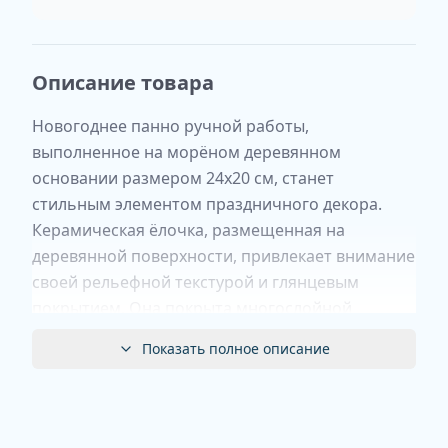
Описание товара
Новогоднее панно ручной работы,
выполненное на морёном деревянном
основании размером 24х20 см, станет
стильным элементом праздничного декора.
Керамическая ёлочка, размещенная на
деревянной поверхности, привлекает внимание
своей рельефной текстурой и глянцевым
покрытием. Она покрыта многослойной
глазурью с изысканными переливами зеленого,
Показать полное описание
бежевого и синего цветов, что создаёт эффект
глубины и игры света.
Это уникальное изделие ручной работы
отличается неповторимым сочетанием