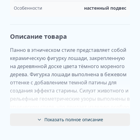
Особенности
настенный подвес
Описание товара
Панно в этническом стиле представляет собой
керамическую фигурку лошади, закрепленную
на деревянной доске цвета тёмного мореного
дерева. Фигурка лошади выполнена в бежевом
оттенке с добавлением темной патины для
создания эффекта старины. Силуэт животного и
рельефные геометрические узоры выполнены в
этническом стиле, что придает изделию особую
выразительность и аутентичность.
Показать полное описание
Размеры панно составляют 24 х 24 см,
благодаря чему оно идеально впишется в
интерьер любого помещения, добавляя ему