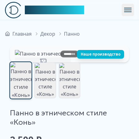
Симфония Декора
Откр
Главная
Декор
Панно
Наше производство
Изображение недоступно
Панно в этническом стиле
Изображение
Изображение
Изображение
недоступно
недоступно
«Конь»
недоступно