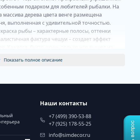
особенным подарком для любителей рыбалки. На
 массива дерева цвета венге размещена
ня, выполненная с удивительной точностью.
краска рыбы – характерные полосы, оттенки
еалистичная фактура чешуи – создает эффект
я. Кажется, будто окунь только что вышел из
, сохраняя свою природную грацию.
Показать полное описание
еркивает сочность красок и придает работе
. Это панно не просто украшает стену, оно
тихих утренних зорях на озере, о терпении
 улова.
Наши контакты
альный
+7 (499) 390-53-88
интерьера
Задать вопрос
+7 (925) 178-55-25
info@simdecor.ru