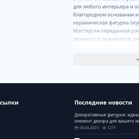
для любого интерьера и 
благородном основании из
керамическая фигурка оку
Мастерски переданная рас
зеленого и оранжевого, р
настоящего речного трофе
воды и застыл в движении
Глубокий цвет венге подч
элегантную завершенность
рассказывает историю – о 
рыбака и радости удачного
ссылки
Последние новости
Декоративные фигурки: иде
элемент декора для вашего 
09.04.2023
1271