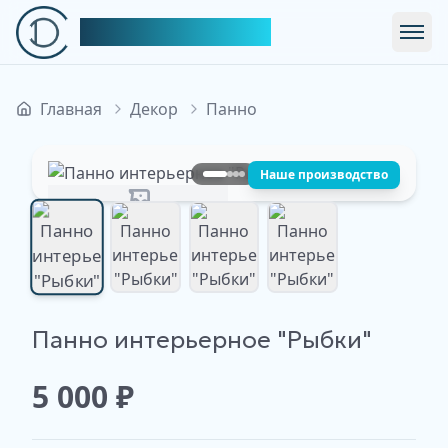
Симфония Декора
Откр
Главная
Декор
Панно
Наше производство
Изображение недоступно
Панно интерьерное "Рыбки"
Изображение
Изображение
Изображение
Изображение
недоступно
недоступно
недоступно
недоступно
5 000
₽