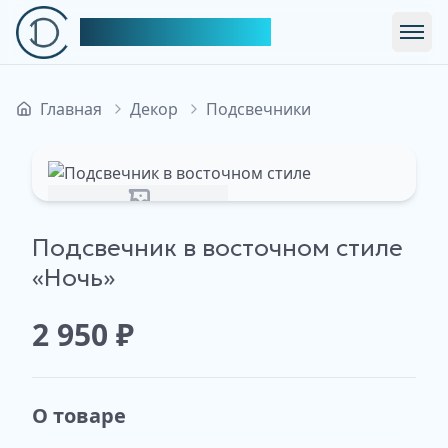
Симфония Декора
Откр
Главная
Декор
Подсвечники
Изображение недоступно
Подсвечник в восточном стиле
«Ночь»
2 950
₽
О товаре