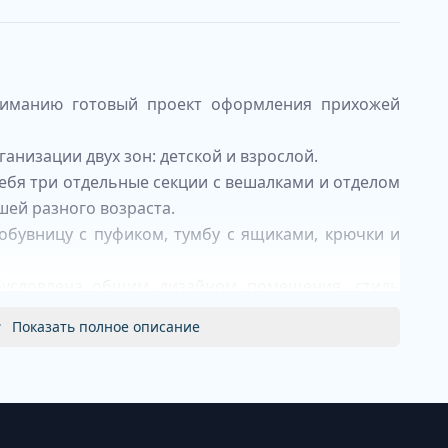
ниманию готовый проект оформления прихожей
анизации двух зон: детской и взрослой.
себя три отдельные секции с вешалками и отделом
шей разного возраста.
 обувницу с пуфиком, тумбу с ящиками, крючки и
бусловлена общим дизайном помещения, стиль
Показать полное описание
готовление подобной прихожей, отправьте ваш
ecor.ru
й дубом МДФ
дели.