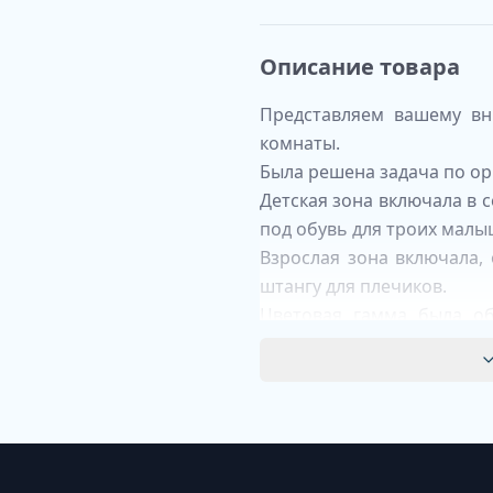
Описание товара
Представляем вашему в
комнаты.
Была решена задача по орг
Детская зона включала в 
под обувь для троих малы
Взрослая зона включала,
штангу для плечиков.
Цветовая гамма была о
Кантри.
Если вас интересует из
запрос на почту
zara@simd
Материал: шпонированны
Цвет: зеленый
Срок изготовления: 2-3 не