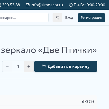
) 390-53-88
info@simdecor.ru
Пн-Вс: 9:00-20:00
Вход
Регистрация
 зеркало «Две Птички»
1
Добавить в корзину
GK5746