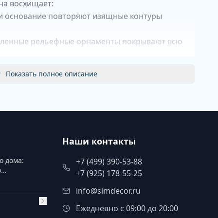
на восхищает:
 и основание повторяют изящные контуры
сленные рельефные орнаменты покрывают всю
ственно состаренное золото с благородной
Показать полное описание
размер для колец, серег и других ценностей
у шкатулку:
 систематизации украшений
дуара XVIII века
Наши контакты
– прочность и долговечность
учной работы
о дома:
+7 (499) 390-53-88
ценителей прекрасного
о
+7 (925) 178-55-25
info@simdecor.ru
Ежедневно с 09:00 до 20:00