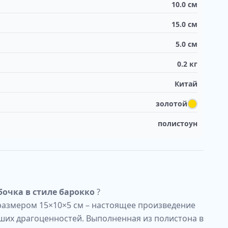
10.0
см
15.0
см
5.0
см
0.2
кг
Китай
золотой
полистоун
очка в стиле барокко
?
размером 15×10×5 см – настоящее произведение
аших драгоценностей. Выполненная из полистона в