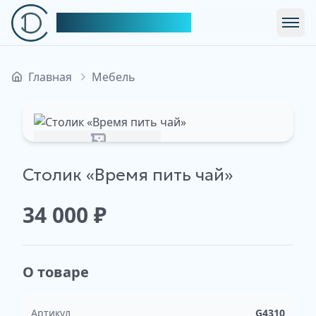
Симфония Декора
Откр
Главная
Мебель
Изображение недоступно
Столик «Время пить чай»
34 000
₽
О товаре
Артикул
G4310