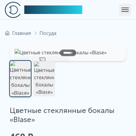
Симфония Декора
Откр
Главная
Посуда
Изображение недоступно
Цветные стеклянные бокалы
Изображение
Изображение
недоступно
«Blase»
недоступно