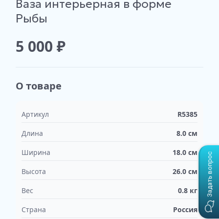
Ваза интерьерная в форме
Изображение
Изображение
Изображение
недоступно
недоступно
недоступно
Рыбы
5 000
₽
О товаре
Артикул
R5385
Длина
8.0
см
Ширина
18.0
см
Задать вопрос
Высота
26.0
см
Вес
0.8
кг
Страна
Россия