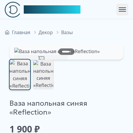
Симфония Декора
Откр
Главная
Декор
Вазы
Изображение недоступно
Ваза напольная синяя
Изображение
Изображение
недоступно
«Reflection»
недоступно
1 900
₽