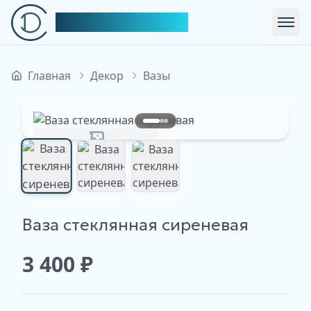
Симфония Декора
Откр
Главная
Декор
Вазы
Изображение недоступно
Ваза стеклянная сиреневая
Изображение
Изображение
Изображение
недоступно
недоступно
недоступно
3 400
₽