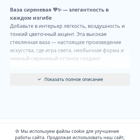
Ваза сиреневая 💜✨ — элегантность в
каждом изгибе
Добавьте в интерьер лёгкость, воздушность и
тонкий цветочный акцент. Эта высокая
стеклянная ваза — настоящее произведение
искусства, где игра света, необычная форма и
нежный сиреневый оттенок создают
волшебный эффект прозрачного цветка.
Показать полное описание
✨ Дизайн, который завораживает
Двойная форма: Ваза состоит из двух
элегантных цилиндров, плавно перетекающих
один в другой. Узкое горлышко (8 см) и
расширенное основание (13 см) создают
динамичный, устремлённый вверх силуэт,
1
В корзину
полный грации.
🍪 Мы используем файлы cookie для улучшения
работы сайта. Продолжая использовать наш сайт,
Вертикальные грани: Рельефные линии, идущие