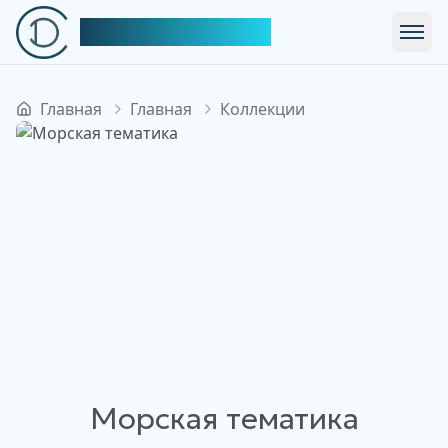
Симфония Декора
Откр
Главная
Главная
Коллекции
Морская тематика
Изображение недоступно